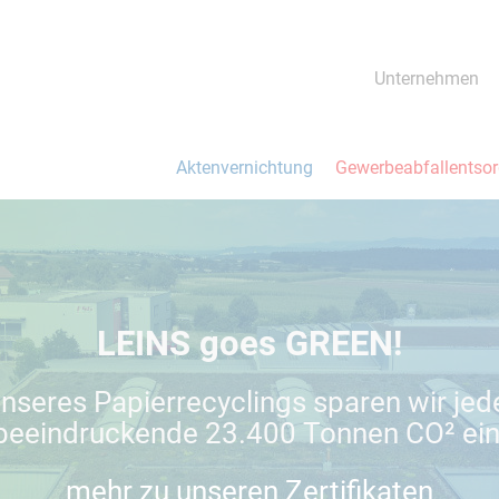
Unternehmen
Aktenvernichtung
Gewerbeabfallentso
LEINS goes GREEN!
nseres Papierrecyclings sparen wir jed
beeindruckende 23.400 Tonnen CO² ein
mehr zu unseren Zertifikaten