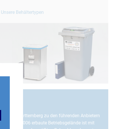
Unsere Behältertypen
in Baden-Württemberg zu den führenden Anbietern
tung
. Das 2006 erbaute Betriebsgelände ist mit