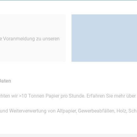
dem neuesten Stand der Tec
süddeutschen Raum ausgest
hne Voranmeldung zu unseren
 Daten
chten wir >10 Tonnen Papier pro Stunde. Erfahren Sie mehr übe
d Weiterverwertung von Altpapier, Gewerbeabfällen, Holz, Schr