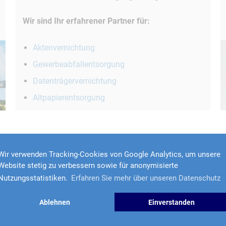
Wir sind Ihr erfahrener Partner für:
Aktenvernichtung
Gewerbeabfallentsorgung
Datenträgervernichtung
Altpapierentsorgung
Baustellenabfälle
Containerentsorgung
Wir verwenden Tracking-Cookies von Google Analytics, um unsere
Website stetig zu verbessern sowie für anonymisierte
Aktenvernichtung
Nutzungsstatistiken.
Erfahren Sie mehr über unseren Datenschutz
Seit 40 Jahren zählt LEINS 
Ablehnen
Einverstanden
im Bereich der
Aktenvernich