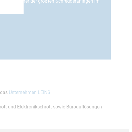
hnik und einer der größten Schredderanlagen im
attet.
r das
Unternehmen LEINS
.
ott und Elektronikschrott sowie Büroauflösungen